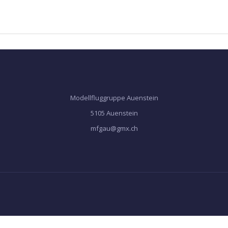
Modellfluggruppe Auenstein
5105 Auenstein
mfgau@gmx.ch